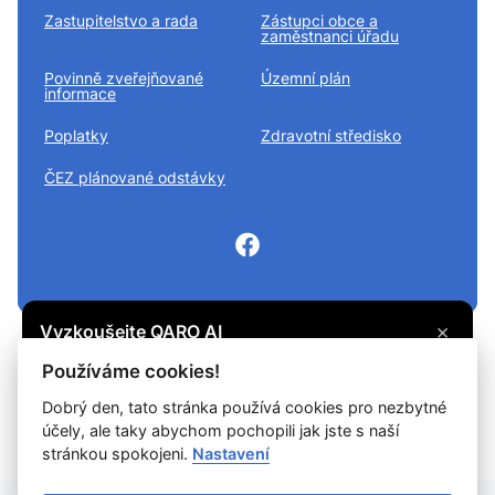
Zastupitelstvo a rada
Zástupci obce a
zaměstnanci úřadu
Povinně zveřejňované
Územní plán
informace
Poplatky
Zdravotní středisko
ČEZ plánované odstávky
×
Vyzkoušejte QARO AI
Máte otázku? Zeptejte se na cokoli, co vás
© 2026
Divišov městys
Všechna práva vyhrazena
Používáme cookies!
zajímá, a získejte potřebné informace.
Dobrý den, tato stránka používá cookies pro nezbytné
Snadné čtení
účely, ale taky abychom pochopili jak jste s naší
Vyzkoušet
Prohlášení o ochraně soukromí
Prohlášení o přístupnosti
Cookies
stránkou spokojeni.
Nastavení
Mapa webu