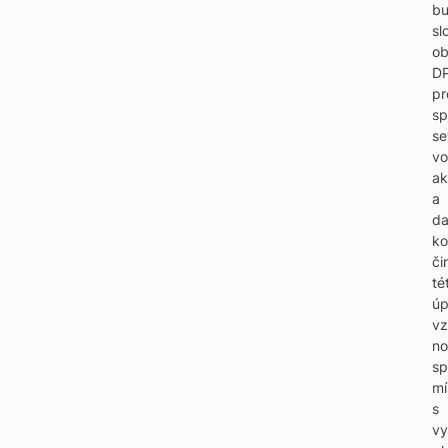
b
sl
ob
D
pr
sp
se
vo
ak
a
da
ko
či
té
úp
vz
no
sp
mí
s
vy