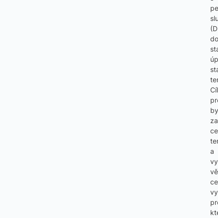
pe
sl
(D
d
st
úp
st
te
Cí
pr
by
za
ce
te
a
vy
vě
ce
vy
pr
kt