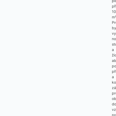
pl
př
1
m²
Pr
by
v
no
st
a
ži
a
po
př
a
ko
zá
pr
ob
d
vz
pr