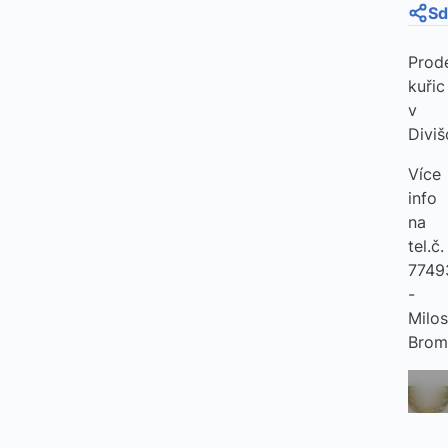
Sd
Prod
kuřic
v
Diviš
Více
info
na
tel.č.
7749
-
Milos
Brom