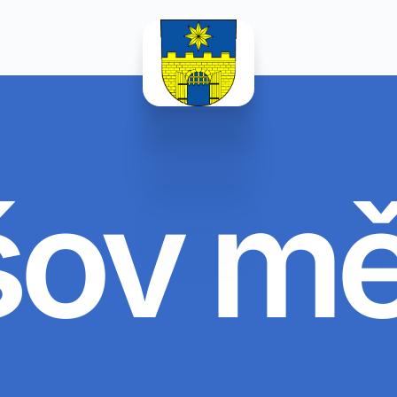
šov m