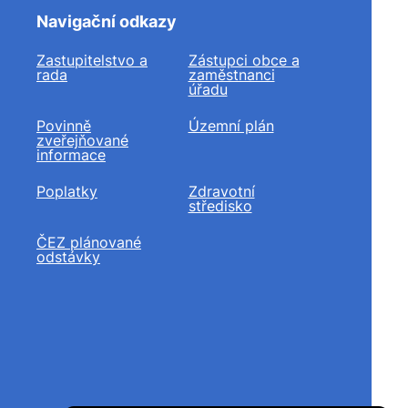
Navigační odkazy
Zastupitelstvo a
Zástupci obce a
rada
zaměstnanci
úřadu
Povinně
Územní plán
zveřejňované
informace
Poplatky
Zdravotní
středisko
ČEZ plánované
odstávky