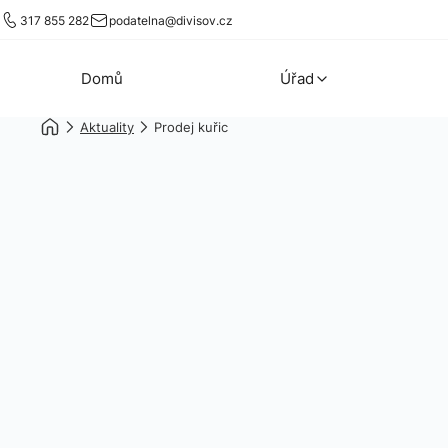
317 855 282
podatelna@divisov.cz
Domů
Úřad
Aktuality
Prodej kuřic