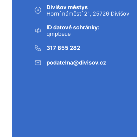
Divišov městys
Horní náměstí 21, 25726 Divišov
ID datové schránky:
qmpbeue
317 855 282
podatelna@divisov.cz