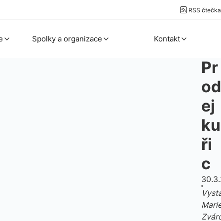
RSS čtečka
e
Spolky a organizace
Kontakt
Pr
od
ej
ku
ři
c
30.3
Vysta
Mari
Zvár