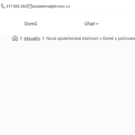
317 855 282
podatelna@divisov.cz
Domů
Úřad
Aktuality
Nová společenská místnost v Domě s pečovate