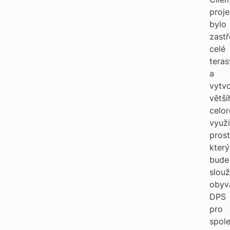
proje
bylo
zastř
celé
teras
a
vytvo
větší
celo
využi
prost
který
bude
slouž
obyv
DPS
pro
spol