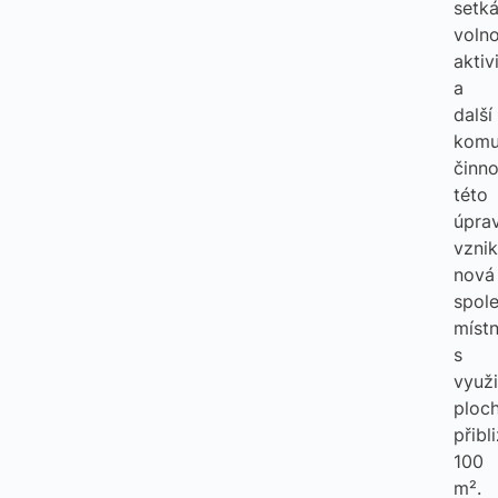
setká
voln
aktiv
a
další
komu
činno
této
úpra
vznik
nová
spol
míst
s
využi
ploc
přibl
100
m².