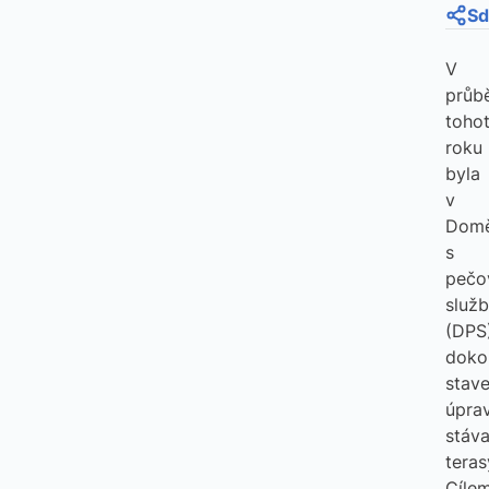
Sd
V
průb
toho
roku
byla
v
Dom
s
pečo
služ
(DPS
doko
stave
úpra
stáva
teras
Cíle