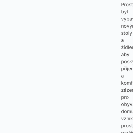
Prost
byl
vyba
nový
stoly
a
židle
aby
posk
příj
a
komf
záze
pro
obyv
domu
vznik
pros
rozší