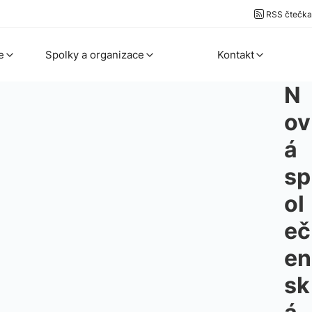
RSS čtečka
e
Spolky a organizace
Kontakt
N
ov
á
sp
ol
eč
en
sk