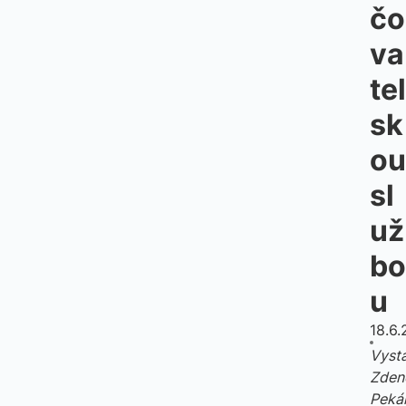
čo
va
tel
sk
ou
sl
už
bo
u
18.6
Vysta
Zden
Peká