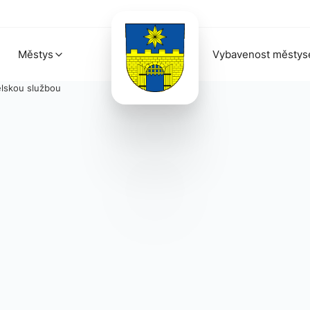
Městys
Vybavenost městys
lskou službou