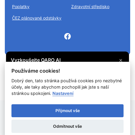
Poplatky
Zdravotní středisko
ČEZ plánované odstávky
×
Vyzkoušejte QARO AI
Máte otázku? Zeptejte se na cokoli, co vás
© 2026
Divišov městys
Všechna práva vyhrazena
Používáme cookies!
zajímá, a získejte potřebné informace.
Snadné čtení
Dobrý den, tato stránka používá cookies pro nezbytné
účely, ale taky abychom pochopili jak jste s naší
Vyzkoušet
Prohlášení o ochraně soukromí
Prohlášení o přístupnosti
Cookies
stránkou spokojeni.
Nastavení
Mapa webu
Přijmout vše
Provozovatel: DigiDay Czech s.r.o.
Odmítnout vše
Redakční systém QARO