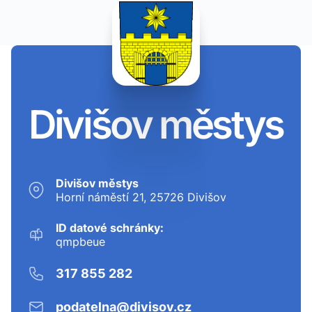
Divišov městys
Divišov městys
Horní náměstí 21, 25726 Divišov
ID datové schránky:
qmpbeue
317 855 282
podatelna@divisov.cz