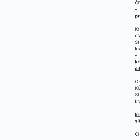
Č
-
pr
Kr
úř
St
kr
-
kr
si
O
K
St
kr
-
kr
si
C