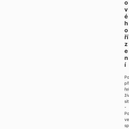
o
v
é
h
o 
ří
z
e
n
í
Po
př
ře
ži
si
-
Po
ve
sp