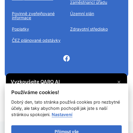
zaměstnanci úřadu
Povinně zveřejňované
Územní plán
informace
Poplatky
Zdravotní středisko
ČEZ plánované odstávky
×
Vyzkoušejte QARO AI
Máte otázku? Zeptejte se na cokoli, co vás
© 2026
Divišov městys
Všechna práva vyhrazena
Používáme cookies!
zajímá, a získejte potřebné informace.
Snadné čtení
Dobrý den, tato stránka používá cookies pro nezbytné
účely, ale taky abychom pochopili jak jste s naší
Vyzkoušet
Prohlášení o ochraně soukromí
Prohlášení o přístupnosti
Cookies
stránkou spokojeni.
Nastavení
Mapa webu
Přijmout vše