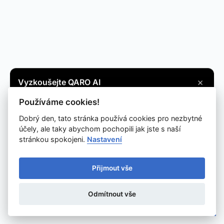
×
Vyzkoušejte QARO AI
Máte otázku? Zeptejte se na cokoli, co vás
Používáme cookies!
zajímá, a získejte potřebné informace.
Dobrý den, tato stránka používá cookies pro nezbytné
účely, ale taky abychom pochopili jak jste s naší
Vyzkoušet
stránkou spokojeni.
Nastavení
Přijmout vše
Odmítnout vše