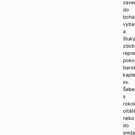
zave
do
boha
vyba
a
štuk
zdob
repr
pokoj
baro
kapl
sv.
Šebe
s
roko
oltá
nebo
do
sníd