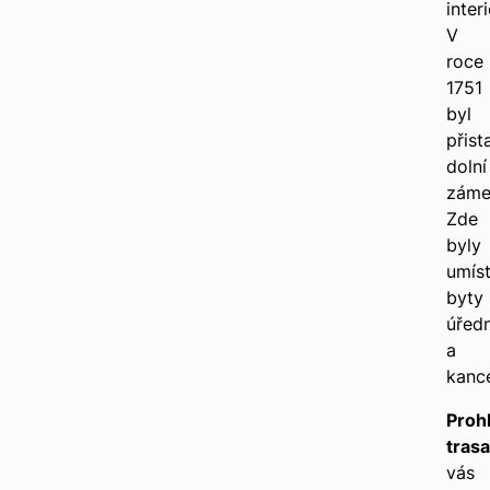
interi
V
roce
1751
byl
přist
dolní
záme
Zde
byly
umís
byty
úřed
a
kance
Proh
trasa
vás