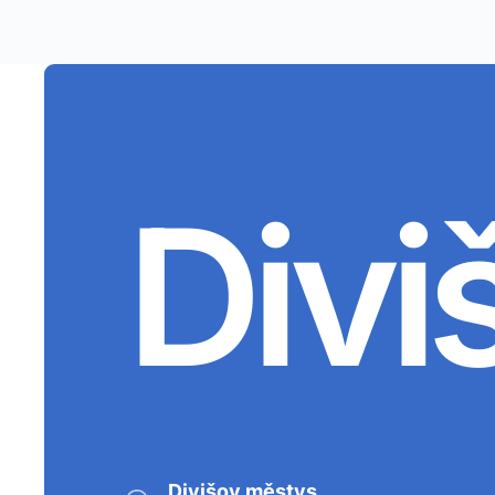
Divi
Divišov městys