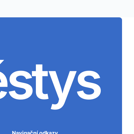
ěstys
Navigační odkazy