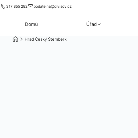
317 855 282
podatelna@divisov.cz
Domů
Úřad
Hrad Český Štemberk