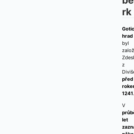
be
rk
Goti
hrad
byl
zalo
Zdes
z
Divi
před
rok
1241
V
průb
let
zazn