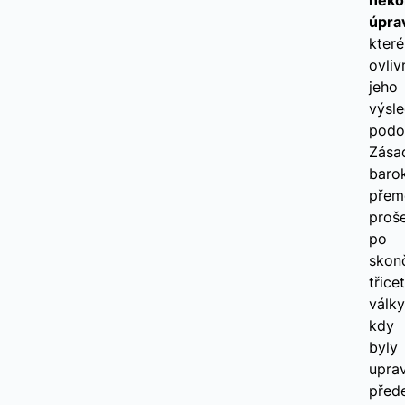
někol
úpra
které
ovliv
jeho
výsl
podo
Zása
baro
přem
proše
po
skon
třicet
války
kdy
byly
upra
před