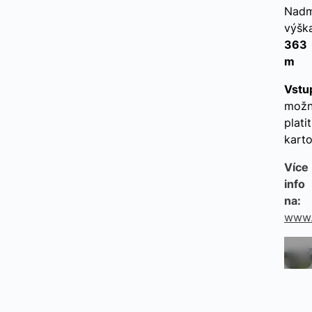
Nadm
výška
363
m
Vstu
mož
platit
kart
Více
info
na:
www.