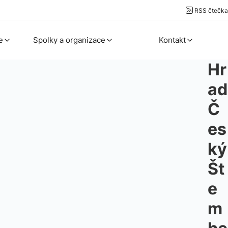
RSS čtečka
e
Spolky a organizace
Kontakt
Hr
ad
Č
es
ký
Št
e
m