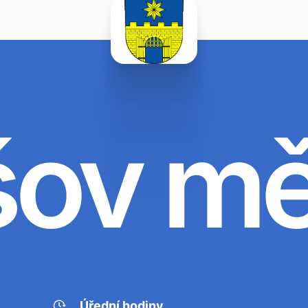
šov m
Úřední hodiny