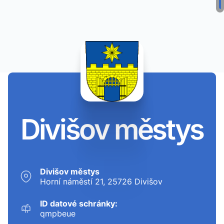
Divišov městys
Divišov městys
Horní náměstí 21, 25726 Divišov
ID datové schránky:
qmpbeue