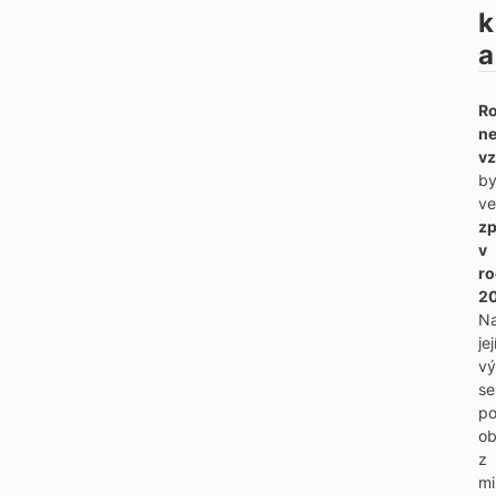
k
a
R
ne
vz
by
ve
zp
v
ro
2
N
jej
vý
se
po
o
z
mi