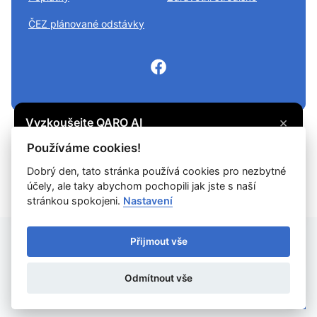
ČEZ plánované odstávky
×
Vyzkoušejte QARO AI
Máte otázku? Zeptejte se na cokoli, co vás
© 2026
Divišov městys
Všechna práva vyhrazena
Používáme cookies!
zajímá, a získejte potřebné informace.
Snadné čtení
Dobrý den, tato stránka používá cookies pro nezbytné
účely, ale taky abychom pochopili jak jste s naší
Vyzkoušet
Prohlášení o ochraně soukromí
Prohlášení o přístupnosti
Cookies
stránkou spokojeni.
Nastavení
Mapa webu
Přijmout vše
Provozovatel: DigiDay Czech s.r.o.
Odmítnout vše
Redakční systém QARO