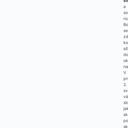
sl
a
so
ro
Bo
se
z
ko
až
d
o
na
V
pr
2.
sv
vá
sl
ja
sk
p
sk