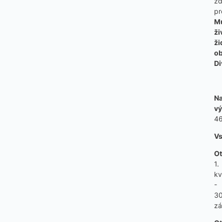
z
pr
M
ži
ži
o
Di
N
vý
4
Vs
Ot
1.
kv
-
30
zá