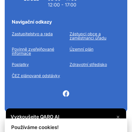
12:00 - 17:00
Navigační odkazy
Zastupitelstvo a rada
Zástupci obce a
zaměstnanci úřadu
Povinně zveřejňované
Územní plán
informace
Poplatky
Zdravotní středisko
ČEZ plánované odstávky
×
Vyzkoušejte QARO AI
Máte otázku? Zeptejte se na cokoli, co vás
© 2026
Divišov městys
Všechna práva vyhrazena
Používáme cookies!
zajímá, a získejte potřebné informace.