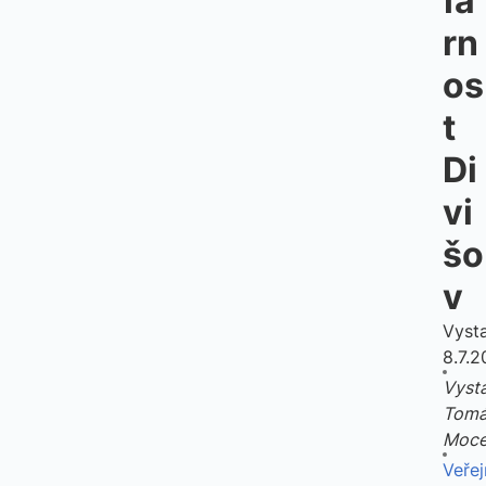
fa
rn
os
t
Di
vi
šo
v
Vyst
8.7.
Vysta
Tomá
Moc
Veřej