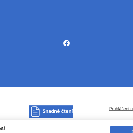
Prohlášení 
Snadné čtení
s!