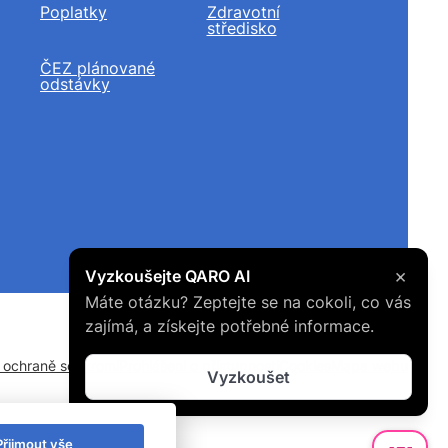
Poplatky
Zdravotní
středisko
ČEZ plánované
odstávky
×
Vyzkoušejte QARO AI
Máte otázku? Zeptejte se na cokoli, co vás
zajímá, a získejte potřebné informace.
o ochraně soukromí
Prohlášení o přístupnosti
Cookies
Mapa webu
Vyzkoušet
Přijmout vše