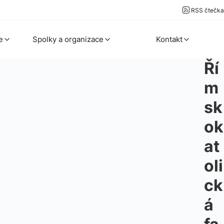
RSS čtečka
e
Spolky a organizace
Kontakt
Ří
m
sk
ok
at
oli
ck
á