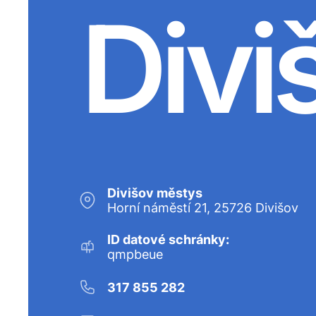
Divi
Divišov městys
Horní náměstí 21, 25726 Divišov
ID datové schránky:
qmpbeue
317 855 282