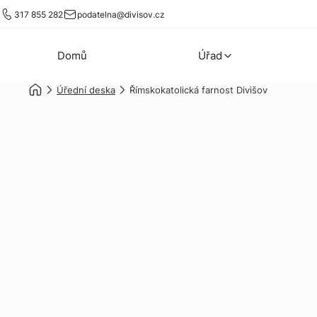
317 855 282
podatelna@divisov.cz
Domů
Úřad
Úřední deska
Římskokatolická farnost Divišov