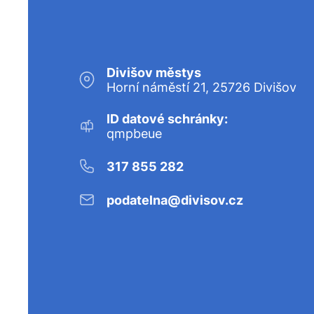
Divišov městys
Horní náměstí 21, 25726 Divišov
ID datové schránky:
qmpbeue
317 855 282
podatelna@divisov.cz