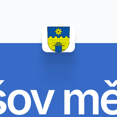
šov m