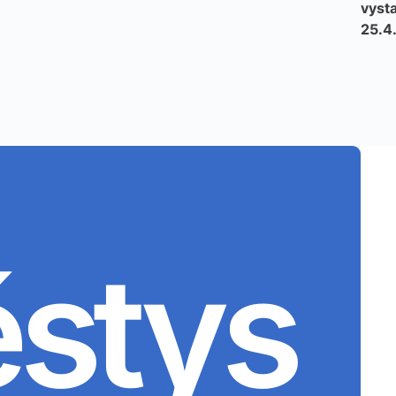
vysta
25.4
ěstys