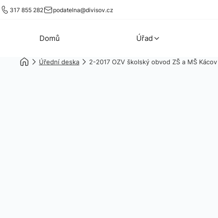
317 855 282
podatelna@divisov.cz
Domů
Úřad
Úřední deska
2-2017 OZV školský obvod ZŠ a MŠ Kácov