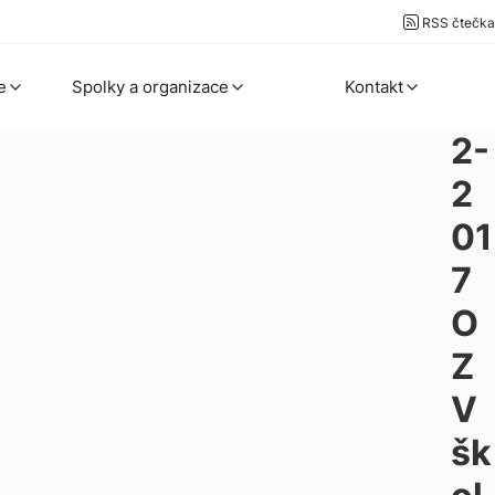
RSS čtečka
e
Spolky a organizace
Kontakt
2-
2
01
7
O
Z
V
šk