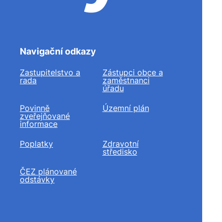
Navigační odkazy
Zastupitelstvo a
Zástupci obce a
rada
zaměstnanci
úřadu
Povinně
Územní plán
zveřejňované
informace
Poplatky
Zdravotní
středisko
ČEZ plánované
odstávky