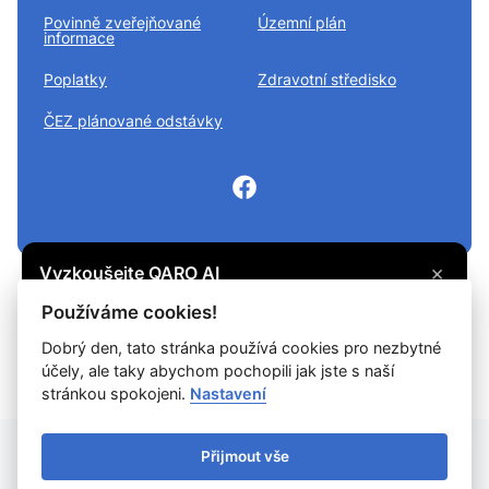
Povinně zveřejňované
Územní plán
informace
Poplatky
Zdravotní středisko
ČEZ plánované odstávky
×
Vyzkoušejte QARO AI
Máte otázku? Zeptejte se na cokoli, co vás
© 2026
Divišov městys
Všechna práva vyhrazena
Používáme cookies!
zajímá, a získejte potřebné informace.
Snadné čtení
Dobrý den, tato stránka používá cookies pro nezbytné
účely, ale taky abychom pochopili jak jste s naší
Vyzkoušet
Prohlášení o ochraně soukromí
Prohlášení o přístupnosti
Cookies
stránkou spokojeni.
Nastavení
Mapa webu
Přijmout vše