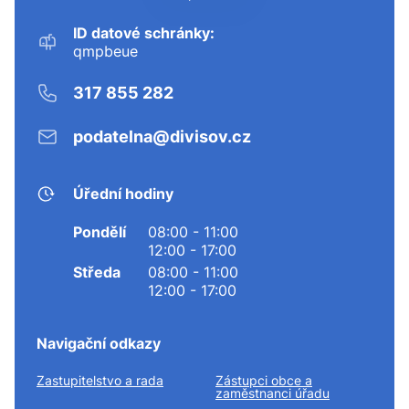
ID datové schránky:
qmpbeue
317 855 282
podatelna@divisov.cz
Úřední hodiny
Pondělí
08:00 - 11:00
12:00 - 17:00
Středa
08:00 - 11:00
12:00 - 17:00
Navigační odkazy
Zastupitelstvo a rada
Zástupci obce a
zaměstnanci úřadu