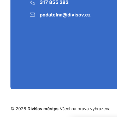
317 855 282
podatelna@divisov.cz
© 2026
Divišov městys
Všechna práva vyhrazena