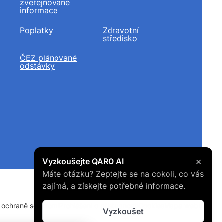
zveřejňované
informace
Poplatky
Zdravotní
středisko
ČEZ plánované
odstávky
×
Vyzkoušejte QARO AI
Máte otázku? Zeptejte se na cokoli, co vás
zajímá, a získejte potřebné informace.
o ochraně soukromí
Prohlášení o přístupnosti
Cookies
Mapa webu
Vyzkoušet