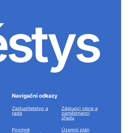
ěstys
Navigační odkazy
Zastupitelstvo a
Zástupci obce a
rada
zaměstnanci
úřadu
Povinně
Územní plán