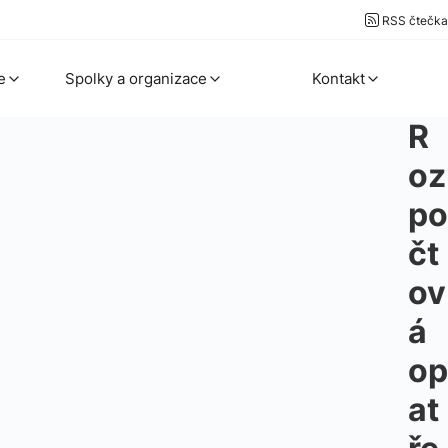
RSS čtečka
e
Spolky a organizace
Kontakt
R
oz
po
čt
ov
á
op
at