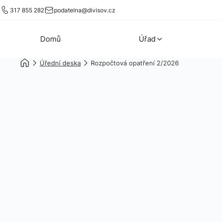
317 855 282
podatelna@divisov.cz
Domů
Úřad
Úřední deska
Rozpočtová opatření 2/2026