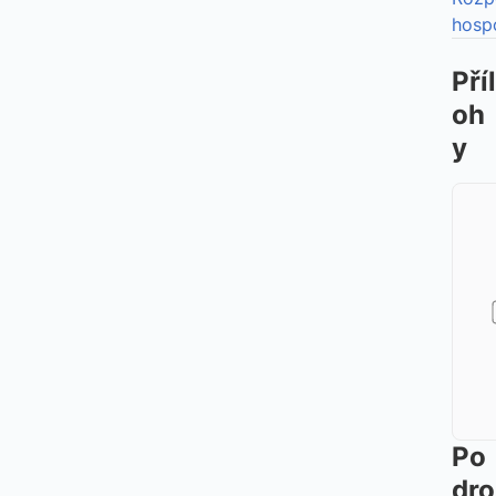
hosp
Příl
oh
y
Po
dro