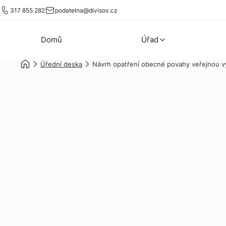
317 855 282
podatelna@divisov.cz
Domů
Úřad
Úřední deska
Návrh opatření obecné povahy veřejnou v