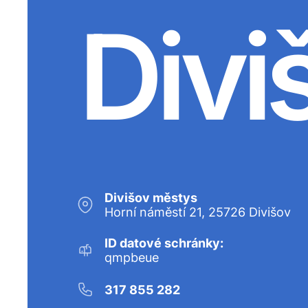
Divi
Divišov městys
Horní náměstí 21, 25726 Divišov
ID datové schránky:
qmpbeue
317 855 282