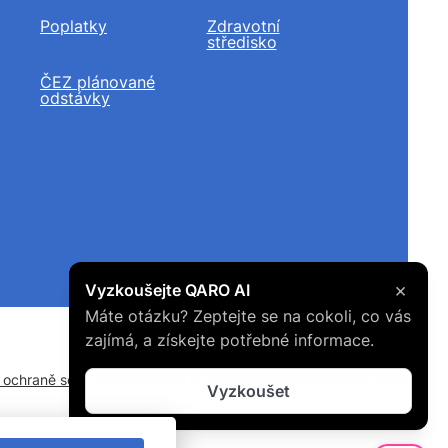
Poplatky
Zdravotní
středisko
ČEZ plánované
odstávky
×
Vyzkoušejte QARO AI
Máte otázku? Zeptejte se na cokoli, co vás
zajímá, a získejte potřebné informace.
o ochraně soukromí
Prohlášení o přístupnosti
Cookies
Mapa webu
Vyzkoušet