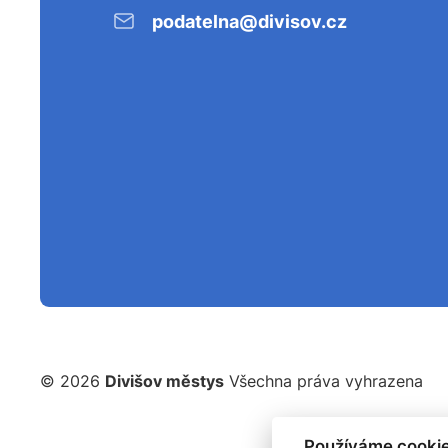
podatelna@divisov.cz
© 2026
Divišov městys
Všechna práva vyhrazena
Používáme cookie