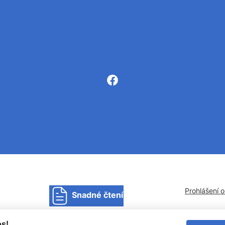
Prohlášení 
Snadné čtení
s!