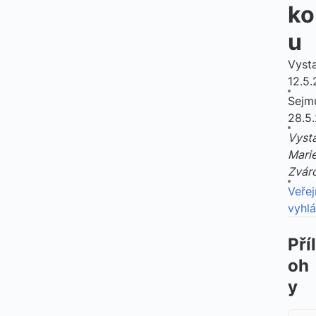
ko
u
Vyst
12.5
Sejmu
28.5
Vysta
Mari
Zvár
Veřej
vyhl
Příl
oh
y