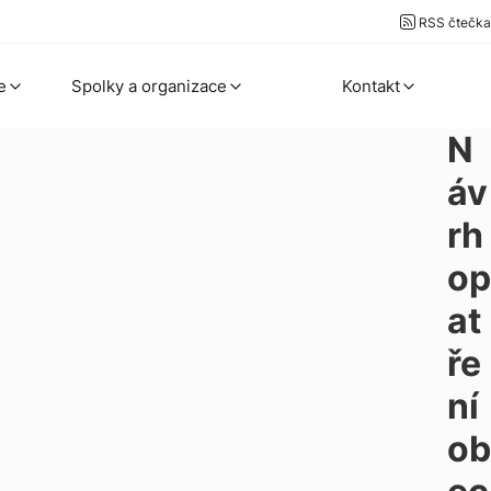
RSS čtečka
e
Spolky a organizace
Kontakt
N
áv
rh
op
at
ře
ní
ob