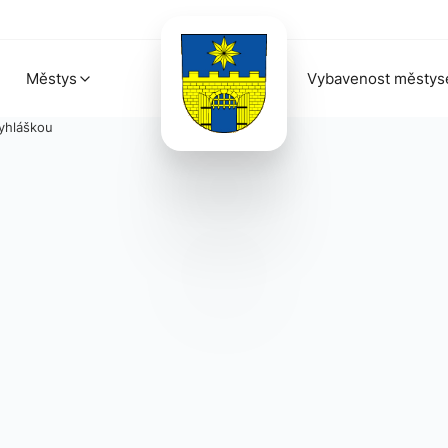
Městys
Vybavenost městys
yhláškou