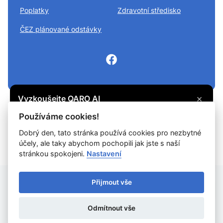
Poplatky
Zdravotní středisko
ČEZ plánované odstávky
×
Vyzkoušejte QARO AI
Máte otázku? Zeptejte se na cokoli, co vás
© 2026
Divišov městys
Všechna práva vyhrazena
Používáme cookies!
zajímá, a získejte potřebné informace.
Snadné čtení
Dobrý den, tato stránka používá cookies pro nezbytné
účely, ale taky abychom pochopili jak jste s naší
Vyzkoušet
Prohlášení o ochraně soukromí
Prohlášení o přístupnosti
Cookies
stránkou spokojeni.
Nastavení
Mapa webu
Přijmout vše
Provozovatel: DigiDay Czech s.r.o.
Odmítnout vše
Redakční systém QARO